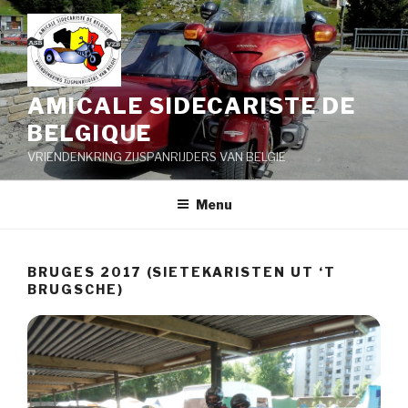
Aller
au
contenu
principal
AMICALE SIDECARISTE DE
BELGIQUE
VRIENDENKRING ZIJSPANRIJDERS VAN BELGIE
Menu
BRUGES 2017 (SIETEKARISTEN UT ‘T
BRUGSCHE)