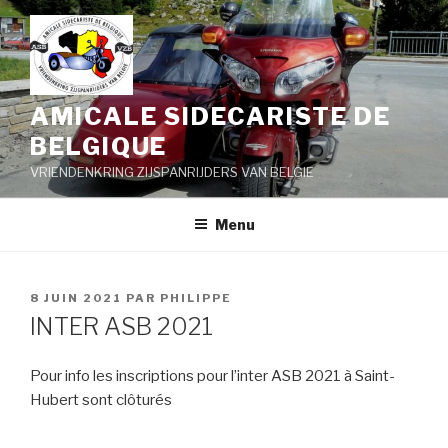
Aller
au
contenu
principal
AMICALE SIDECARISTE DE
BELGIQUE
VRIENDENKRING ZIJSPANRIJDERS VAN BELGIE
Menu
PUBLIÉ
8 JUIN 2021
PAR
PHILIPPE
LE
INTER ASB 2021
Pour info les inscriptions pour l’inter ASB 2021 à Saint-
Hubert sont clôturés