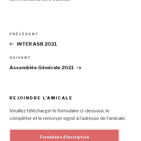
Navigation
Article
PRÉCÉDENT
de
précédent
INTER ASB 2021
l’article
Article
SUIVANT
suivant
Assemblée Générale 2021
REJOINDRE L’AMICALE
Veuillez télécharger le formulaire ci-dessous, le
compléter et le renvoyer signé à l’adresse de l’amicale.
Formulaire d'inscription