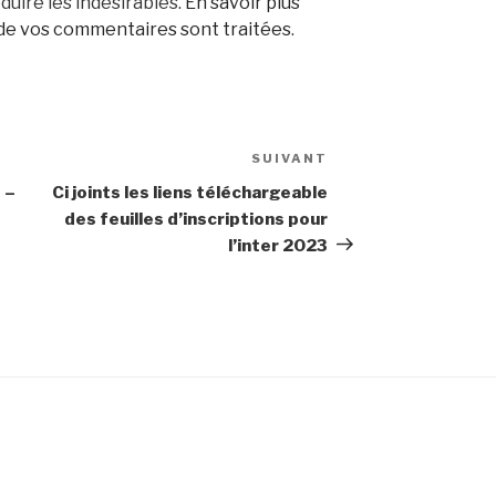
duire les indésirables.
En savoir plus
 de vos commentaires sont traitées
.
SUIVANT
Article
suivant
 –
Ci joints les liens téléchargeable
des feuilles d’inscriptions pour
l’inter 2023