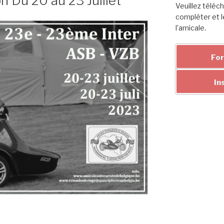
on Du 20 au 23 Juillet
Veuillez téléch
compléter et l
l’amicale.
For
In