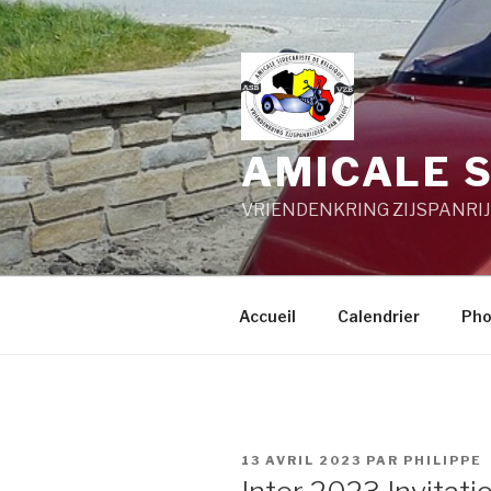
Aller
au
contenu
principal
AMICALE S
VRIENDENKRING ZIJSPANRIJ
Accueil
Calendrier
Pho
PUBLIÉ
13 AVRIL 2023
PAR
PHILIPPE
LE