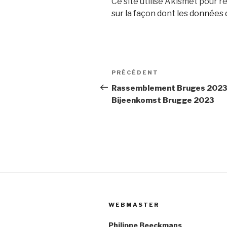
Ce site utilise Akismet pour ré
sur la façon dont les données
Navigation
Article
PRÉCÉDENT
de
précédent
Rassemblement Bruges 2023
Bijeenkomst Brugge 2023
l’article
WEBMASTER
Philippe Beeckmans