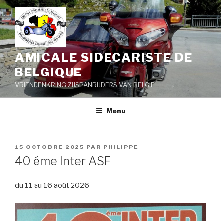
Aller
au
contenu
principal
AMICALE SIDECARISTE DE
BELGIQUE
VRIENDENKRING ZIJSPANRIJDERS VAN BELGIE
Menu
PUBLIÉ
15 OCTOBRE 2025
PAR
PHILIPPE
LE
40 éme Inter ASF
du 11 au 16 aoüt 2026