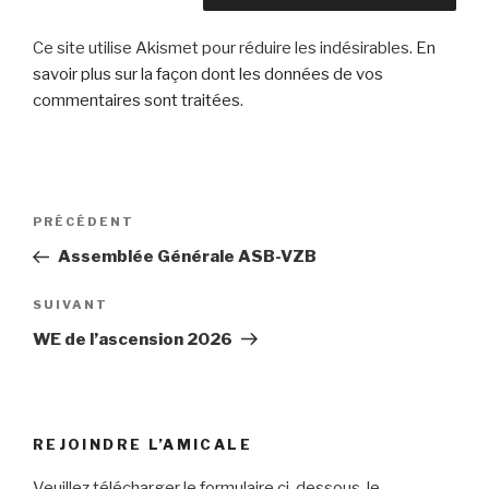
Ce site utilise Akismet pour réduire les indésirables.
En
savoir plus sur la façon dont les données de vos
commentaires sont traitées
.
Navigation
Article
PRÉCÉDENT
de
précédent
Assemblée Générale ASB-VZB
l’article
Article
SUIVANT
suivant
WE de l’ascension 2026
REJOINDRE L’AMICALE
Veuillez télécharger le formulaire ci-dessous, le