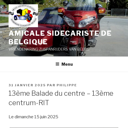
Aller
au
contenu
principal
AMICALE SIDECARISTE DE
BELGIQUE
VRIENDENKRING ZIJSPANRIJDERS VAN BELGIE
Menu
PUBLIÉ
31 JANVIER 2025
PAR
PHILIPPE
LE
13ème Balade du centre – 13ème
centrum-RIT
Le dimanche 15 juin 2025