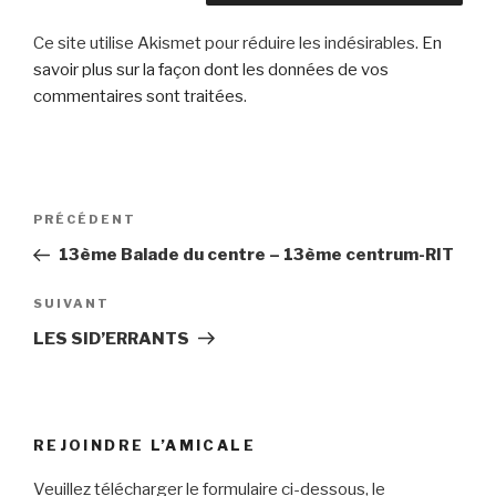
Ce site utilise Akismet pour réduire les indésirables.
En
savoir plus sur la façon dont les données de vos
commentaires sont traitées
.
Navigation
Article
PRÉCÉDENT
de
précédent
13ème Balade du centre – 13ème centrum-RIT
l’article
Article
SUIVANT
suivant
LES SID’ERRANTS
REJOINDRE L’AMICALE
Veuillez télécharger le formulaire ci-dessous, le