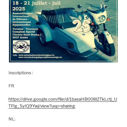
Inscriptions :
FR
https://drive.google.com/file/d/1basaHB008lZTkLctj_U
TFlg_5yIQ9Ywj/view?usp=sharing
NL: