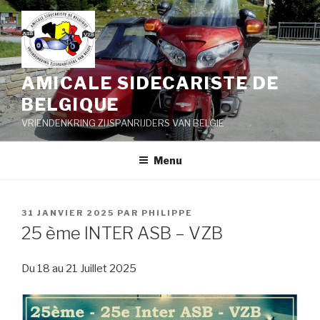
Aller
au
contenu
principal
AMICALE SIDECARISTE DE
BELGIQUE
VRIENDENKRING ZIJSPANRIJDERS VAN BELGIE
Menu
PUBLIÉ
31 JANVIER 2025
PAR
PHILIPPE
LE
25 ème INTER ASB – VZB
Du 18 au 21 Juillet 2025